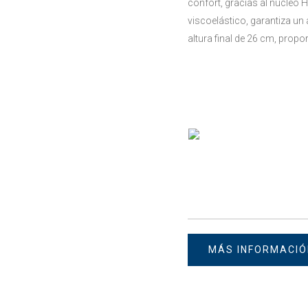
confort, gracias al núcleo H
viscoelástico, garantiza u
altura final de 26 cm, prop
MÁS INFORMACIÓ