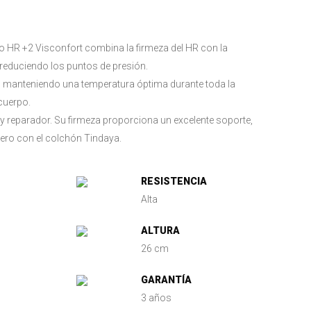
 HR +2 Visconfort combina la firmeza del HR con la
 reduciendo los puntos de presión.
dad, manteniendo una temperatura óptima durante toda la
cuerpo.
 y reparador. Su firmeza proporciona un excelente soporte,
tero con el colchón Tindaya.
RESISTENCIA
Alta
ALTURA
26 cm
GARANTÍA
3 años