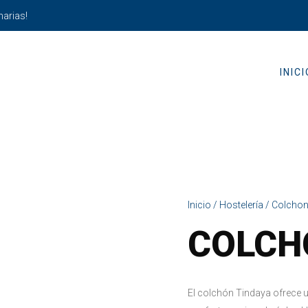
narias!
INICI
Inicio
/
Hostelería
/
Colcho
COLCH
El colchón Tindaya ofrece 