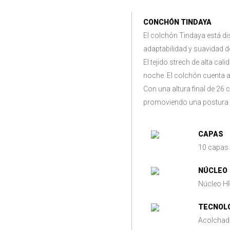
DESCRIPCIÓN
CONCHÓN TINDAYA
El colchón Tindaya está d
adaptabilidad y suavidad d
El tejido strech de alta ca
noche. El colchón cuenta 
Con una altura final de 26
promoviendo una postura co
CAPAS
10 capas
NÚCLEO
Núcleo H
TECNOL
Acolchad