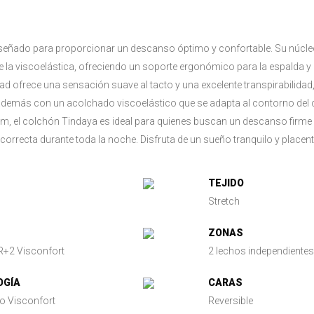
iseñado para proporcionar un descanso óptimo y confortable. Su núcleo
e la viscoelástica, ofreciendo un soporte ergonómico para la espalda y
lidad ofrece una sensación suave al tacto y una excelente transpirabili
además con un acolchado viscoelástico que se adapta al contorno del 
 cm, el colchón Tindaya es ideal para quienes buscan un descanso firme
rrecta durante toda la noche. Disfruta de un sueño tranquilo y placen
TEJIDO
Stretch
ZONAS
R+2 Visconfort
2 lechos independientes
OGÍA
CARAS
o Visconfort
Reversible