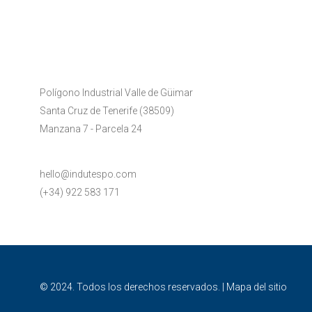
Polígono Industrial Valle de Güimar
Santa Cruz de Tenerife (38509)
Manzana 7 - Parcela 24
hello@indutespo.com
(+34) 922 583 171
© 2024. Todos los derechos reservados. |
Mapa del sitio