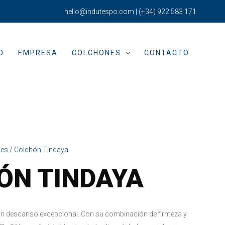
hello@indutespo.com
|
(+34) 922 583 171
O
EMPRESA
COLCHONES
CONTACTO
nes
/ Colchón Tindaya
ÓN TINDAYA
un descanso excepcional. Con su combinación de firmeza y