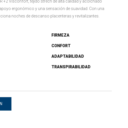
R +2 Visconfort, tejido strech de alta calidad y acolchado
n apoyo ergonómico y una sensación de suavidad. Con una
orciona noches de descanso placenteras y revitalizantes.
FIRMEZA
CONFORT
ADAPTABILIDAD
TRANSPIRABILIDAD
N