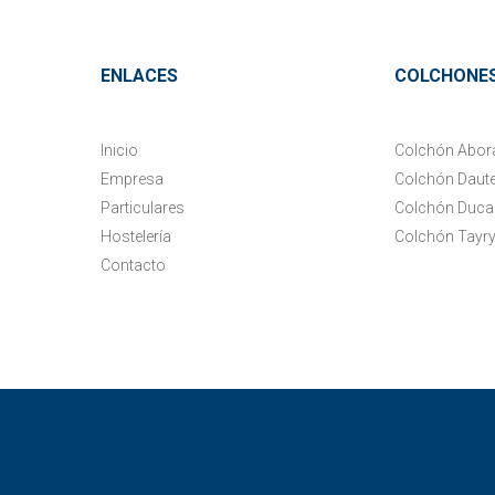
ENLACES
COLCHONE
Inicio
Colchón Abor
Empresa
Colchón Daut
Particulares
Colchón Duca
Hostelería
Colchón Tayr
Contacto