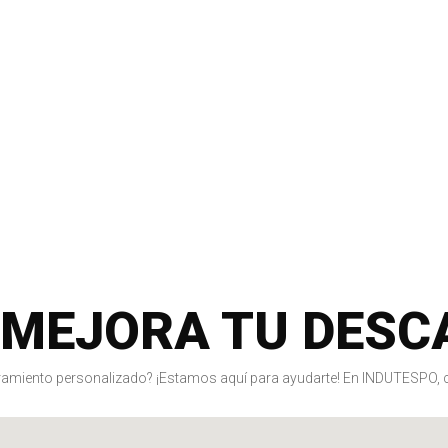
 MEJORA TU DESC
amiento personalizado? ¡Estamos aquí para ayudarte! En INDUTESPO, c