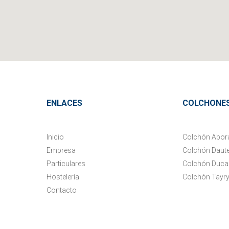
ENLACES
COLCHONE
Inicio
Colchón Abor
Empresa
Colchón Daut
Particulares
Colchón Duca
Hostelería
Colchón Tayr
Contacto