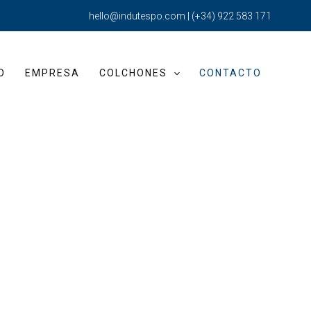
hello@indutespo.com
|
(+34) 922 583 171
O
EMPRESA
COLCHONES
CONTACTO